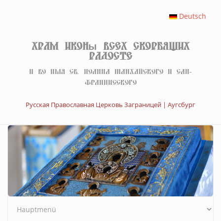
Перейти к основному содержанию
Deutsch
Храм иконы Всех скорбящих
Радосте
И во имя св. Иоанна Шанхайского и Сан-
Францисского
Русская Православная Церковь Заграницей | Аугсбург