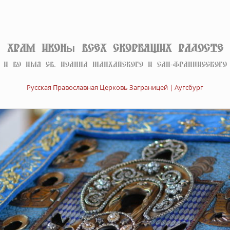
Храм иконы Всех скорбящих Радосте
И во имя св. Иоанна Шанхайского и Сан-Францисского
Русская Православная Церковь Заграницей | Аугсбург