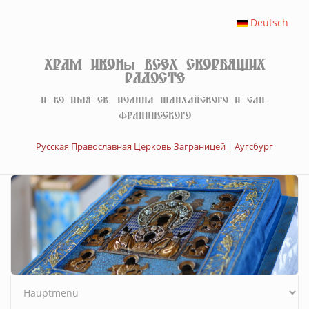
Перейти к основному содержанию
Deutsch
Храм иконы Всех скорбящих
Радосте
И во имя св. Иоанна Шанхайского и Сан-
Францисского
Русская Православная Церковь Заграницей | Аугсбург