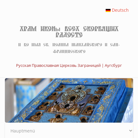
Перейти к основному содержанию
Deutsch
Храм иконы Всех скорбящих
Радосте
И во имя св. Иоанна Шанхайского и Сан-
Францисского
Русская Православная Церковь Заграницей | Аугсбург