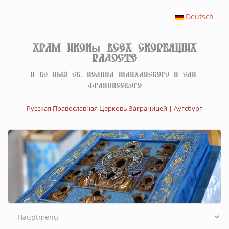
Перейти к основному содержанию
Deutsch
Храм иконы Всех скорбящих
Радосте
И во имя св. Иоанна Шанхайского и Сан-
Францисского
Русская Православная Церковь Заграницей | Аугсбург