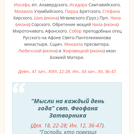
Иосифа
, еп. Алавердского,
Исидора
Самтавийского,
Михаила
Улумбийского,
Пирра
Бретского,
Стефана
Хирского,
Шио
(
икона
) Мгвимского (Груз.) Прп.
Нила
(
икона
) Сорского. Обретение мощей
Нила
(
икона
)
Мироточивого, Афонского.
Собор
преподобных отец
Русского на Афоне Свято-Пантелеимонова
монастыря. Сщмч.
Михаила
пресвитера.
Любечской
(
икона
) и
Жировицкой
(
икона
) икон
Божией Матери.
Деян., 41 зач., XVIII, 22-28.
Ин., 43 зач., XII, 36-47.
"Мысли на каждый день
года" свт. Феофана
Затворника
(
Дея. 18, 22-28
;
Ин. 12, 36-47
).
"Господи, кто поверил