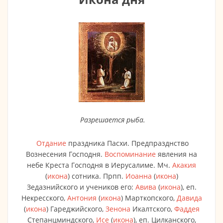
Разрешается рыба.
Отдание
праздника Пасхи. Предпразднство
Вознесения Господня.
Воспоминание
явления на
небе Креста Господня в Иерусалиме. Мч.
Акакия
(
икона
) сотника. Прпп.
Иоанна
(
икона
)
Зедазнийского и учеников его:
Авива
(
икона
), еп.
Некресского,
Антония
(
икона
) Марткопского,
Давида
(
икона
) Гареджийского,
Зенона
Икалтского,
Фаддея
Степанцминдского,
Исе
(
икона
), еп. Цилканского,