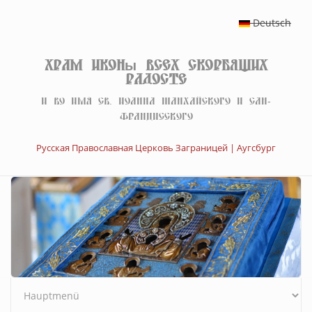
Перейти к основному содержанию
Deutsch
Храм иконы Всех скорбящих
Радосте
И во имя св. Иоанна Шанхайского и Сан-
Францисского
Русская Православная Церковь Заграницей | Аугсбург