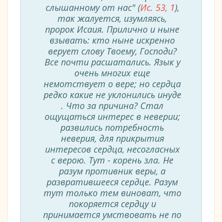
слышанному от нас" (
Ис. 53, 1
),
так жалуется, изумляясь,
пророк Исаия. Прилично и ныне
взывать: кто ныне искренно
верует слову Твоему, Господи?
Все почти расшатались. Язык у
очень многих еще
немотствует о вере; но сердца
редко какие не уклонились инуде
. Что за причина? Стал
ощущаться интерес в неверии;
развились потребность
неверия, для прикрытия
интересов сердца, несогласных
с верою. Тут - корень зла. Не
разум противник веры, а
развратившееся сердце. Разум
тут только тем виноват, что
покоряется сердцу и
принимается умствовать не по