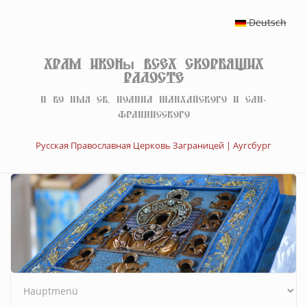
Перейти к основному содержанию
Deutsch
Храм иконы Всех скорбящих
Радосте
И во имя св. Иоанна Шанхайского и Сан-
Францисского
Русская Православная Церковь Заграницей | Аугсбург