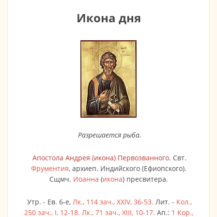
Икона дня
Разрешается рыба.
Апостола
Андрея
(
икона
) Первозванного.
Свт.
Фрументия
, архиеп. Индийского (Ефиопского).
Сщмч.
Иоанна
(
икона
) пресвитера.
Утр. - Ев. 6-е,
Лк., 114 зач., XXIV, 36-53.
Лит. -
Кол.,
250 зач., I, 12-18.
Лк., 71 зач., XIII, 10-17.
Ап.:
1 Кор.,