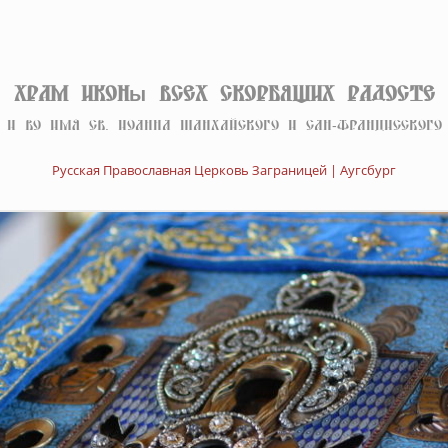
Храм иконы Всех скорбящих Радосте
И во имя св. Иоанна Шанхайского и Сан-Францисского
Русская Православная Церковь Заграницей | Аугсбург