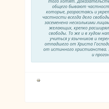
того хотят. Доказательство
общего бывают частности
которые, разрастаясь и укре
частности всегда дело свободы
засеменено несколькими лица
желающих, крепко расширял
свободы. То же и в худом н
учиться у язычников и пере
отпадшего от Христа Господа 
от истинного христианства. Н
и прогон