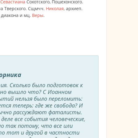
.
Севастиана
Сохотского, Пошехонского.
па Тверского. Сщмчч.
Николая
, архиеп.
диакона и мц.
Веры
.
ворника
ия. Сколько было подготовок к
, но вышло что? С Иоанном
бытий нельзя было переломить:
ется теперь: где же свобода? И
 обычно рассуждают фаталисты.
еле все события человеческие,
о так потому, что все или
то тот и другой в частности