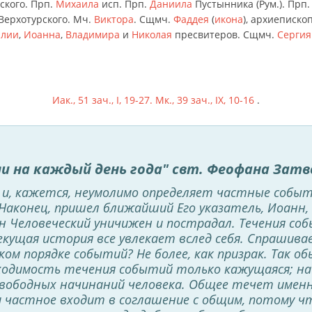
йского. Прп.
Михаила
исп. Прп.
Даниила
Пустынника (Рум.). Прп
 Верхотурского. Мч.
Виктора
. Сщмч.
Фаддея
(
икона
), архиеписко
лии
,
Иоанна
,
Владимира
и
Николая
пресвитеров. Сщмч.
Сергия
Иак., 51 зач., I, 19-27.
Мк., 39 зач., IX, 10-16
.
и на каждый день года" свт. Феофана Зат
 и, кажется, неумолимо определяет частные событ
 Наконец, пришел ближайший Его указатель, Иоанн
ын Человеческий уничижен и пострадал. Течения со
текущая история все увлекает вслед себя. Спрашива
ком порядке событий? Не более, как призрак. Так
одимость течения событий только кажущаяся; на д
свободных начинаний человека. Общее течет именн
 частное входит в соглашение с общим, потому ч