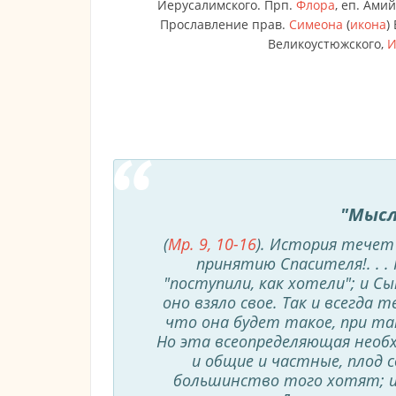
Иерусалимского. Прп.
Флора
, еп. Ами
Прославление прав.
Симеона
(
икона
)
Великоустюжского,
И
"Мысл
(
Мр. 9, 10-16
). История течет
принятию Спасителя!. . .
"поступили, как хотели"; и С
оно взяло свое. Так и всегда 
что она будет такое, при та
Но эта всеопределяющая необх
и общие и частные, плод 
большинство того хотят; и