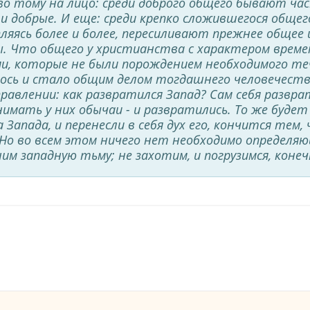
 тому на лицо: среди доброго общего бывают част
 добрые. И еще: среди крепко сложившегося обще
пляясь более и более, пересиливают прежнее общее
. Что общего у христианства с характером времен
ми, которые не были порождением необходимого те
ось и стало общим делом тогдашнего человечества
аправлении: как развратился Запад? Сам себя развр
нимать у них обычаи - и развратились. То же будет 
Запада, и перенесли в себя дух его, кончится тем
о во всем этом ничего нет необходимо определяющ
им западную тьму; не захотим, и погрузимся, конечн