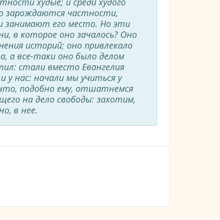
ности худые; и среди худого
го зарождаются частности,
 и занимают его место. Но эти
и, в которое оно зачалось? Оно
чения историй; оно привлекало
, а все-таки оно было делом
атил: стали вместо Евангелия
и у нас: начали мы учиться у
, что, подобно ему, отшатнемся
его на дело свободы: захотим,
о, в нее.