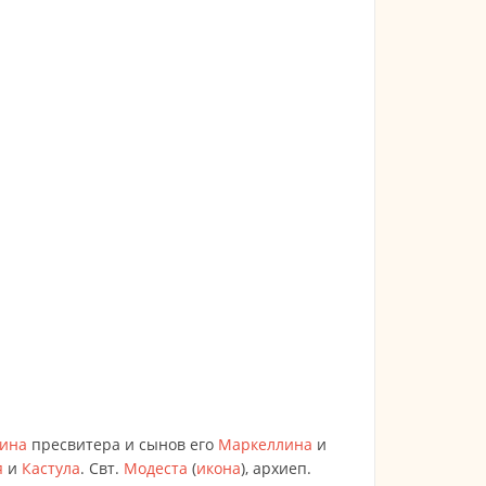
ина
пресвитера и сынов его
Маркеллина
и
я
и
Кастула
. Свт.
Модеста
(
икона
), архиеп.