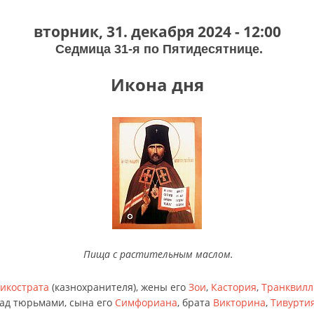
вторник, 31. декабря 2024 - 12:00
Седмица 31-я по Пятидесятнице.
Икона дня
Пища с растительным маслом.
икострата
(казнохранителя), жены его
Зои
,
Кастория
,
Транквилл
над тюрьмами, сына его
Симфориана
, брата
Викторина
,
Тивурти