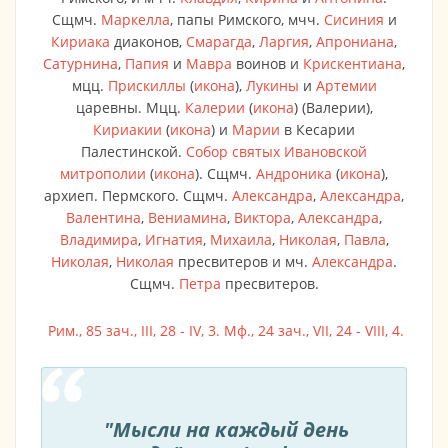
Сщмч.
Маркелла
, папы Римского, мчч.
Сисиния
и
Кириака
диаконов,
Смарагда
,
Ларгия
,
Апрониана
,
Сатурнина
,
Папия
и
Мавра
воинов и
Крискентиана
,
мцц.
Прискиллы
(
икона
),
Лукины
и
Артемии
царевны. Мцц.
Калерии
(
икона
) (Валерии),
Кириакии
(
икона
) и
Марии
в Кесарии
Палестинской.
Собор святых Ивановской
митрополии
(
икона
). Сщмч.
Андроника
(
икона
),
архиеп. Пермского. Сщмч.
Александра
,
Александра
,
Валентина
,
Вениамина
,
Виктора
,
Александра
,
Владимира
,
Игнатия
,
Михаила
,
Николая
,
Павла
,
Николая
,
Николая
пресвитеров и мч.
Александра
.
Сщмч.
Петра
пресвитеров.
Рим., 85 зач., III, 28 - IV, 3.
Мф., 24 зач., VII, 24 - VIII, 4.
"Мысли на каждый день