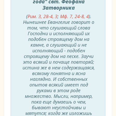
года" свт. Феофана
Затворника
(
Рим. З, 28-4, З
;
Мф. 7, 24-8, 4
).
Нынешнее Евангелие говорит о
том, что слушающий слова
Господни и исполняющий их
подобен строящему дом на
камне, а слушающий и не
исполняющий - подобен
строящему дом на песке. Заучи
это всякий и почаще повторяй;
истина же в нем содержащаяся,
всякому понятна и ясна
наглядно. И собственных
опытов всякий имеет под
руками в этом роде
множество. Мысли, например,
пока еще думаешь о чем,
бывают неустойчивы и
мятутся; когда же изложишь