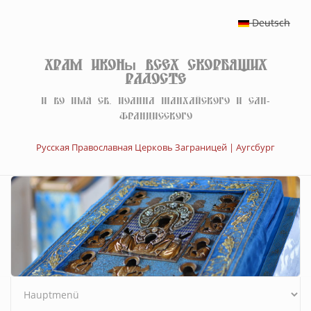
Перейти к основному содержанию
Deutsch
Храм иконы Всех скорбящих
Радосте
И во имя св. Иоанна Шанхайского и Сан-
Францисского
Русская Православная Церковь Заграницей | Аугсбург