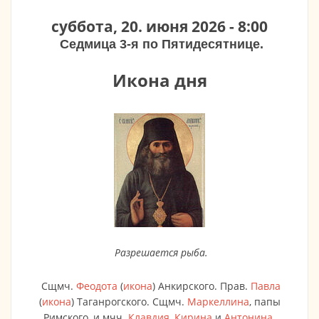
суббота, 20. июня 2026 - 8:00
Седмица 3-я по Пятидесятнице.
Икона дня
Разрешается рыба.
Сщмч.
Феодота
(
икона
) Анкирского. Прав.
Павла
(
икона
) Таганрогского. Сщмч.
Маркеллина
, папы
Римского, и мчч.
Клавдия
,
Кирина
и
Антонина
.