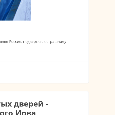
дашняя Россия, подверглась страшному
ри "Знамение" 03.06.2023
тых дверей -
ого Иова