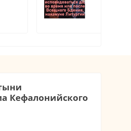
ятыни
ма Кефалонийского