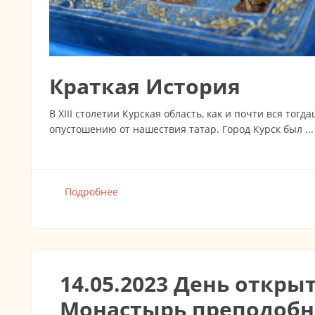
Краткая История
В XIII столетии Курская область, как и почти вся тог
опустошению от нашествия татар. Город Курск был ...
Подробнее
о Курская Коренная икона Божией Мате
14.05.2023 День откры
Монастырь преподобн