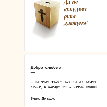
Добротолюбие
– На челе твоем всегда да будет
крест, в сердце же – страх Божий.
Блаж. Диадох