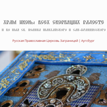
Храм иконы Всех скорбящих Радосте
И во имя св. Иоанна Шанхайского и Сан-Францисского
Русская Православная Церковь Заграницей | Аугсбург