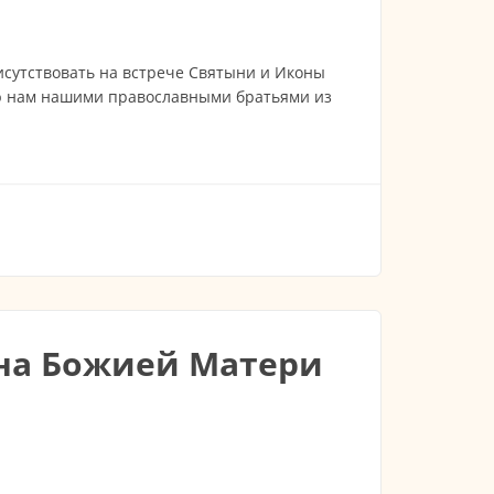
сутствовать на встрече Святыни и Иконы
ю нам нашими православными братьями из
бного Герасима Кефалонийского
она Божией Матери