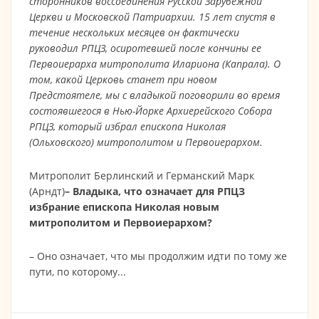
сторонников воссоединения Русской Зарубежной
Церкви и Московской Патриархии. 15 лет спустя в
течение нескольких месяцев он фактически
руководил РПЦЗ, осиротевшей после кончины ее
Первоиерарха митрополита Илариона (Капрала). О
том, какой Церковь станет при новом
Предстоятеле, мы с владыкой поговорили во время
состоявшегося в Нью-Йорке Архиерейского Собора
РПЦЗ, который избрал епископа Николая
(Ольховского) митрополитом и Первоиерархом.
Митрополит Берлинский и Германский Марк
(Арндт)
– Владыка, что означает для РПЦЗ
избрание епископа Николая новым
митрополитом и Первоиерархом?
– Оно означает, что мы продолжим идти по тому же
пути, по которому...