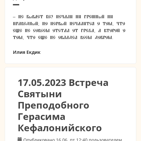
– Не бывает без печали ни грешный ни
праведный; но первый печалится о том, что
еще не совсем отстал от греха, а второй о
том, что еще не овладел всем добром.
Илия Екдик
17.05.2023 Встреча
Святыни
Преподобного
Герасима
Кефалонийского
Опубликовано 16.06. пт 12:40 пользователем