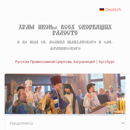
Перейти к основному содержанию
Deutsch
Храм иконы Всех скорбящих
Радосте
И во имя св. Иоанна Шанхайского и Сан-
Францисского
Русская Православная Церковь Заграницей | Аугсбург