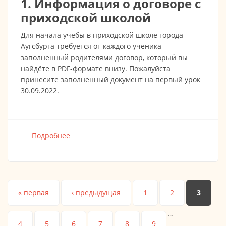
1. Информация о договоре с
приходской школой
Для начала учёбы в приходской школе города
Аугсбурга требуется от каждого ученика
заполненный родителями договор, который вы
найдёте в PDF-формате внизу. Пожалуйста
принесите заполненный документ на первый урок
30.09.2022.
Подробнее
о Важная информация по школе /
Воззвание старосты о взносах
Страницы
« первая
‹ предыдущая
1
2
3
…
4
5
6
7
8
9