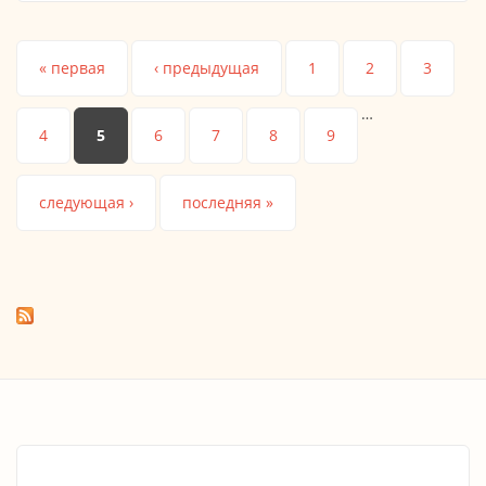
Страницы
« первая
‹ предыдущая
1
2
3
…
4
5
6
7
8
9
следующая ›
последняя »