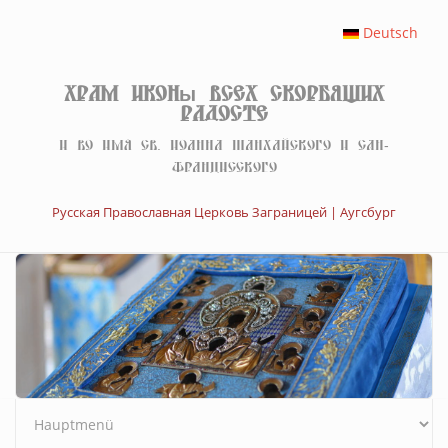
Перейти к основному содержанию
Deutsch
Храм иконы Всех скорбящих
Радосте
И во имя св. Иоанна Шанхайского и Сан-
Францисского
Русская Православная Церковь Заграницей | Аугсбург