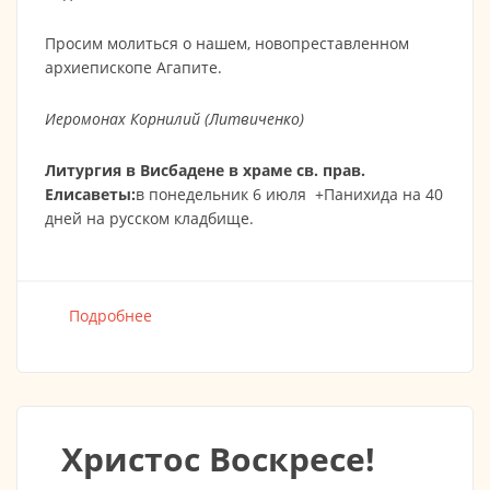
Просим молиться о нашем, новопреставленном
архиепископе Агапите.
Иеромонах Корнилий (Литвиченко)
Литургия в Висбадене в храме св. прав.
Елисаветы:
в понедельник 6 июля +Панихида на 40
дней на русском кладбище.
Подробнее
о Отошёл ко Господу архиепископ
Штутгартский Агапит (Горачек)
Христос Воскресе!