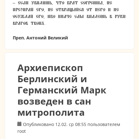
– Если увидишь, что брат согрешил, не
презирай его, не отвращайся от него и не
осуждай его, ибо иначе сам впадешь в руки
врагов твоих.
Преп. Антоний Великий
Архиепископ
Берлинский и
Германский Марк
возведен в сан
митрополита
Опубликовано 12.02. ср 08:55 пользователем
root