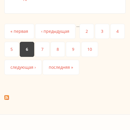
11.30
…
Страницы
« первая
‹ предыдущая
2
3
4
5
6
7
8
9
10
следующая ›
последняя »