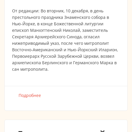
От редакции: Во вторник, 10 декабря, в день
престольного праздника Знаменского собора в
Нью-Йорке, в конце Божественной литургии
епископ Манхэттенский Николай, заместитель
Секретаря Архиерейского Синода, огласил
нижеприводимый указ, после чего митрополит
Восточно-Американский и Нью-Йоркский Иларион,
Первоиерарх Русской Зарубежной Церкви, возвел
архиепископа Берлинского и Германского Марка в
сан митрополита.
Подробнее
о Архиепископ Берлинский и Германский
Марк возведен в сан митрополита