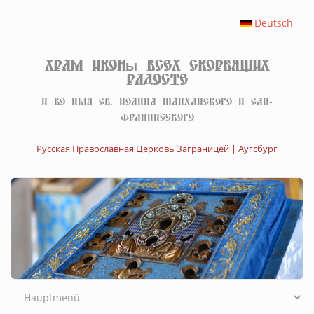
Перейти к основному содержанию
Deutsch
Храм иконы Всех скорбящих
Радосте
И во имя св. Иоанна Шанхайского и Сан-
Францисского
Русская Православная Церковь Заграницей | Аугсбург