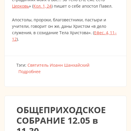
Церковь
» (
Кол. 1, 24
) пишет о себе апостол Павел.
Апостолы, пророки, благовестники, пастыри и
учители, говорит он же, даны Христом «в дело
служения, в созидание Тела Христова». (
Ефес. 4, 11–
12
).
Тэги:
Святитель Иоанн Шанхайский
Подробнее
о Церковь – Тело Христово
ОБЩЕПРИХОДСКОЕ
СОБРАНИЕ 12.05 в
11.30