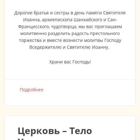
Дорогие братья и сестры в день памяти Святителя
Иоанна, архиепископа Шанхайского и Сан-
Францисского, чудотворца, мы вас приглашаем
молитвенно разделить радость престольного
торжества и вместе вознести молитвы Господу
Вседержителю и Святителю Иоанну.
Храни вас Господь!
Подробнее
о ПРЕСТОЛЬНЫЙ ПРАЗДНИК Св. Иоанна
арх. Шанхайского и Сан-Францыского
чудотворца. Божественная Литургия.
Церковь – Тело