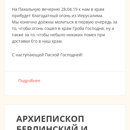
На Пахальную вечерню 28.04.19 к нам в храм
прибудет благодатный огонь из Иерусалима.
Мы конечно должны молиться в первую очередь за
то, чтобы огонь сошел в храм Гроба Господня, ну а
также за то, чтобы небыло никаких помех при
доставки Его в наш храм.
С наступающей Пасхой Господней!
Подробнее
о Благодатный огонь из Иерусалима в
нашем Храме! 28.04.19 в 17:00?!
АРХИЕПИСКОП
БЕРЛИНСКИЙ И