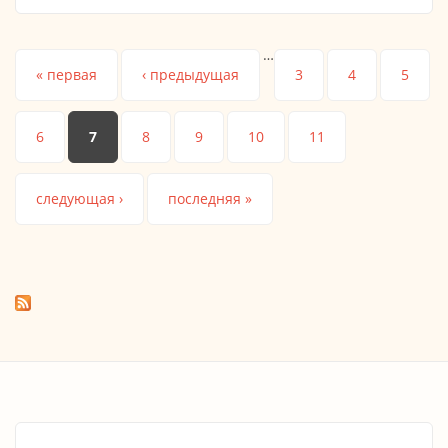
…
Страницы
« первая
‹ предыдущая
3
4
5
6
7
8
9
10
11
следующая ›
последняя »