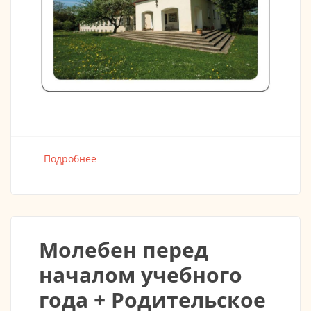
Подробнее
о День открытых дверей в Монастыре Св.
Иова Почаевского | Мюнхен-Оберменцинг
Молебен перед
началом учебного
года + Родительское