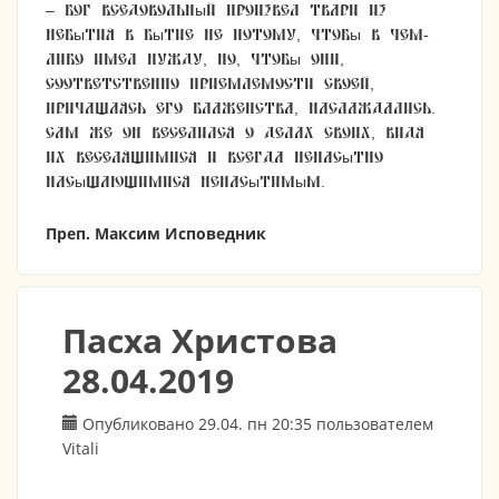
– Бог Вседовольный произвел твари из
небытия в бытие не потому, чтобы в чем-
либо имел нужду, но, чтобы они,
соответственно приемлемости своей,
причащаясь Его блаженства, наслаждались.
Сам же Он веселился о делах Своих, видя
их веселящимися и всегда ненасытно
насыщающимися ненасытимым.
Преп. Максим Исповедник
Пасха Христова
28.04.2019
Опубликовано 29.04. пн 20:35 пользователем
Vitali