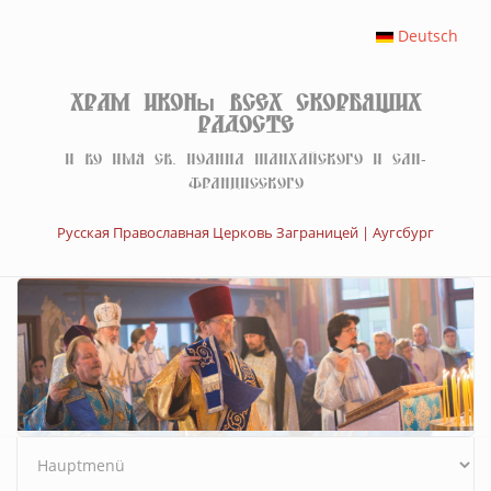
Перейти к основному содержанию
Deutsch
Храм иконы Всех скорбящих
Радосте
И во имя св. Иоанна Шанхайского и Сан-
Францисского
Русская Православная Церковь Заграницей | Аугсбург