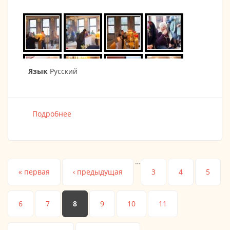
Язык
Русский
Подробнее
о Престольный праздник 06.11.2017
…
Страницы
« первая
‹ предыдущая
3
4
5
6
7
8
9
10
11