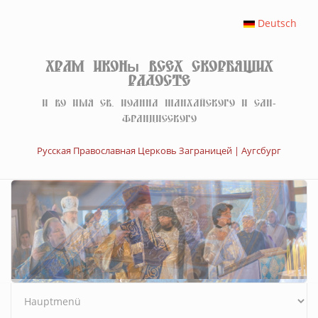
Перейти к основному содержанию
Deutsch
Храм иконы Всех скорбящих
Радосте
И во имя св. Иоанна Шанхайского и Сан-
Францисского
Русская Православная Церковь Заграницей | Аугсбург