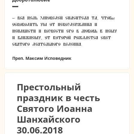
– Вся цель заповедей Спасителя та, чтобы
освободить ум от невоздержания и
ненависти и возвести его в любовь к Нему
и ближнему, от которой рождается свет
святого деятельного ведения.
Преп. Максим Исповедник
Престольный
праздник в честь
Святого Иоанна
Шанхайского
30.06.2018