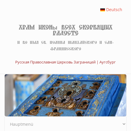
Перейти к основному содержанию
Deutsch
Храм иконы Всех скорбящих
Радосте
И во имя св. Иоанна Шанхайского и Сан-
Францисского
Русская Православная Церковь Заграницей | Аугсбург