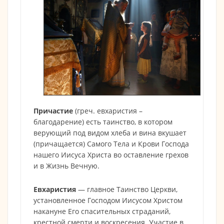
Причастие
(греч. евхаристия –
благодарение) есть таинство, в котором
верующий под видом хлеба и вина вкушает
(причащается) Самого Тела и Крови Господа
нашего Иисуса Христа во оставление грехов
и в Жизнь Вечную.
Евхаристия
— главное Таинство Церкви,
установленное Господом Иисусом Христом
накануне Его спасительных страданий,
крестной смерти и воскресения. Участие в