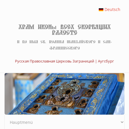
Перейти к основному содержанию
Deutsch
Храм иконы Всех скорбящих
Радосте
И во имя св. Иоанна Шанхайского и Сан-
Францисского
Русская Православная Церковь Заграницей | Аугсбург