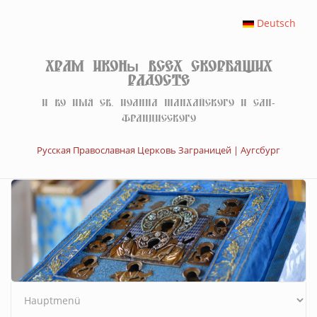
Перейти к основному содержанию
Deutsch
Храм иконы Всех скорбящих
Радосте
И во имя св. Иоанна Шанхайского и Сан-
Францисского
Русская Православная Церковь Заграницей | Аугсбург