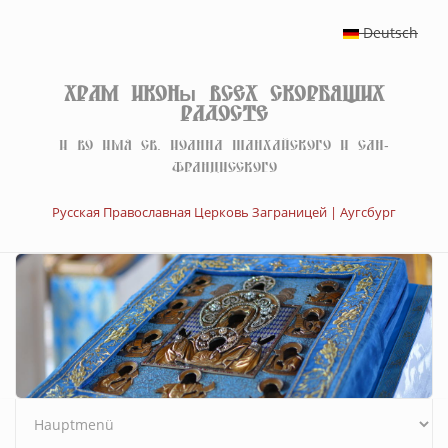
Перейти к основному содержанию
Deutsch
Храм иконы Всех скорбящих
Радосте
И во имя св. Иоанна Шанхайского и Сан-
Францисского
Русская Православная Церковь Заграницей | Аугсбург