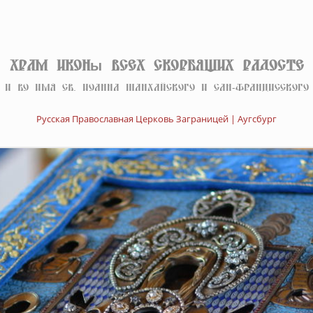
Храм иконы Всех скорбящих Радосте
И во имя св. Иоанна Шанхайского и Сан-Францисского
Русская Православная Церковь Заграницей | Аугсбург