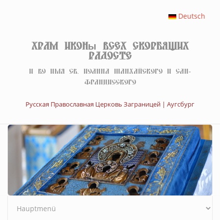
Перейти к основному содержанию
Deutsch
Храм иконы Всех скорбящих
Радосте
И во имя св. Иоанна Шанхайского и Сан-
Францисского
Русская Православная Церковь Заграницей | Аугсбург