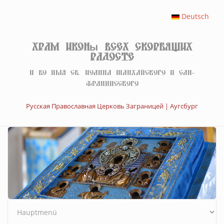
Перейти к основному содержанию
Deutsch
Храм иконы Всех скорбящих
Радосте
И во имя св. Иоанна Шанхайского и Сан-
Францисского
Русская Православная Церковь Заграницей | Аугсбург