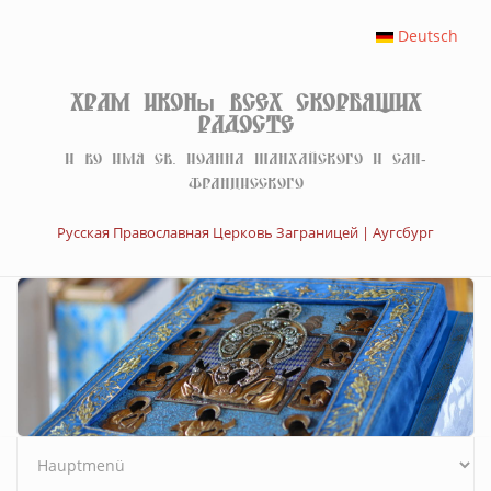
Перейти к основному содержанию
Deutsch
Храм иконы Всех скорбящих
Радосте
И во имя св. Иоанна Шанхайского и Сан-
Францисского
Русская Православная Церковь Заграницей | Аугсбург