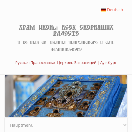
Перейти к основному содержанию
Deutsch
Храм иконы Всех скорбящих
Радосте
И во имя св. Иоанна Шанхайского и Сан-
Францисского
Русская Православная Церковь Заграницей | Аугсбург