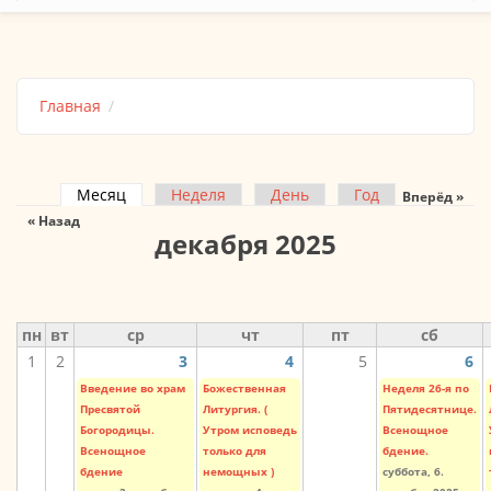
Главная
Месяц
(активная вкладка)
Неделя
День
Год
Вперёд »
Главные вкладки
« Назад
декабря 2025
пн
вт
ср
чт
пт
сб
1
2
3
4
5
6
Введение во храм
Божественная
Неделя 26-я по
Пресвятой
Литургия. (
Пятидесятнице.
Богородицы.
Утром исповедь
Всенощное
Всенощное
только для
бдение.
бдение
немощных )
суббота, 6.