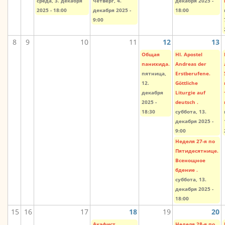
среда, 3. декабря
четверг, 4.
декабря 2025 -
2025 - 18:00
декабря 2025 -
18:00
9:00
8
9
10
11
12
13
Общая
Hl. Apostel
панихида.
Andreas der
пятница,
Erstberufene.
12.
Göttliche
декабря
Liturgie auf
2025 -
deutsch .
18:30
суббота, 13.
декабря 2025 -
9:00
Неделя 27-я по
Пятидесятнице.
Всенощное
бдение .
суббота, 13.
декабря 2025 -
18:00
15
16
17
18
19
20
Акафист
Неделя 28-я по