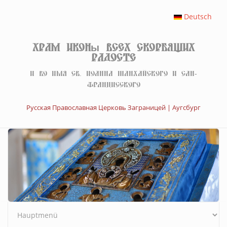
Перейти к основному содержанию
Deutsch
Храм иконы Всех скорбящих
Радосте
И во имя св. Иоанна Шанхайского и Сан-
Францисского
Русская Православная Церковь Заграницей | Аугсбург