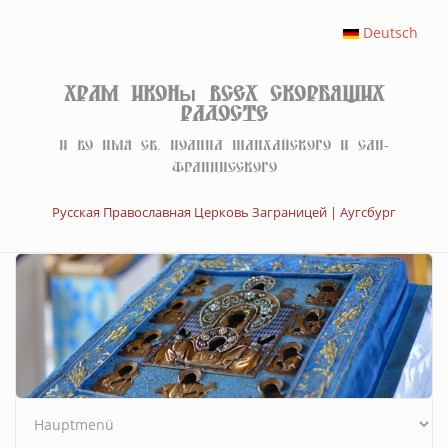
Перейти к основному содержанию
Deutsch
Храм иконы Всех скорбящих
Радосте
И во имя св. Иоанна Шанхайского и Сан-
Францисского
Русская Православная Церковь Заграницей | Аугсбург