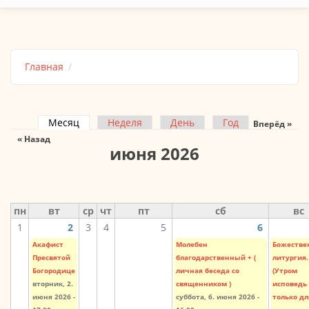
Главная
Месяц
(активная вкладка)
Неделя
День
Год
Вперёд »
Главные вкладки
« Назад
июня 2026
пн
вт
ср
чт
пт
сб
вс
1
2
3
4
5
6
Акафист
Молебен
Божестве
Пресвятой
благодарственный + (
литургия.
Богородице
личная беседа со
(Утром
вторник, 2.
священником )
исповедь
июня 2026 -
суббота, 6. июня 2026 -
только дл