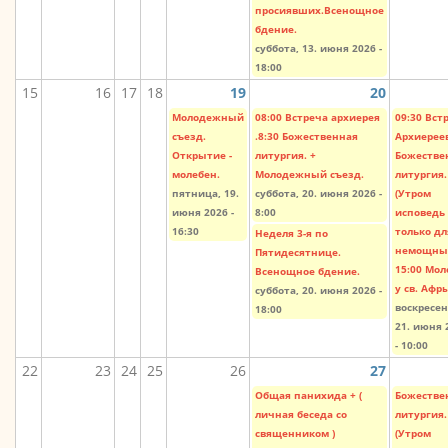
просиявших.Всенощное
бдение.
суббота, 13. июня 2026 -
18:00
15
16
17
18
19
20
Молодежный
08:00 Встреча архиерея
09:30 Вст
съезд.
.8:30 Божественная
Архиереев
Открытие -
литургия. +
Божестве
молебен.
Молодежный съезд.
литургия.
пятница, 19.
суббота, 20. июня 2026 -
(Утром
июня 2026 -
8:00
исповедь
16:30
только дл
Неделя 3-я по
немощных
Пятидесятнице.
15:00 Мол
Всенощное бдение.
у св. Афр
суббота, 20. июня 2026 -
воскресен
18:00
21. июня 
- 10:00
22
23
24
25
26
27
Общая панихида + (
Божестве
личная беседа со
литургия.
священником )
(Утром