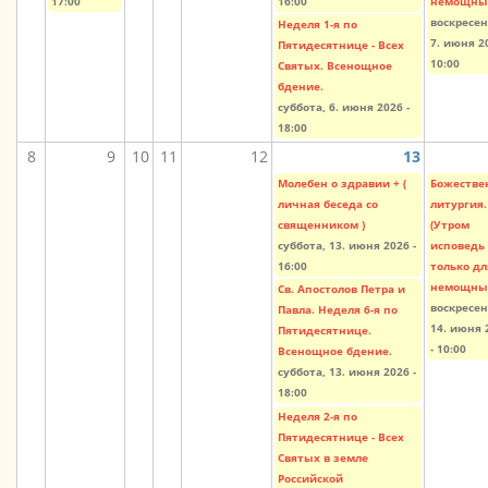
17:00
16:00
немощных
воскресен
Неделя 1-я по
7. июня 20
Пятидесятнице - Всех
10:00
Святых. Всенощное
бдение.
суббота, 6. июня 2026 -
18:00
8
9
10
11
12
13
Молебен о здравии + (
Божестве
личная беседа со
литургия.
священником )
(Утром
суббота, 13. июня 2026 -
исповедь
16:00
только дл
немощных
Св. Апостолов Петра и
воскресен
Павла. Неделя 6-я по
14. июня 
Пятидесятнице.
- 10:00
Всенощное бдение.
суббота, 13. июня 2026 -
18:00
Неделя 2-я по
Пятидесятнице - Всех
Святых в земле
Российской