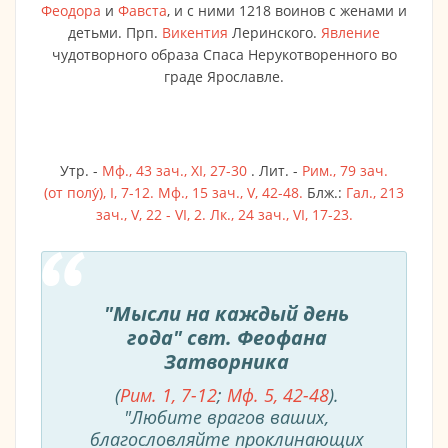
Феодора
и
Фавста
, и с ними 1218 воинов с женами и
детьми. Прп.
Викентия
Леринского.
Явление
чудотворного образа Спаса Нерукотворенного во
граде Ярославле.
Утр. -
Мф., 43 зач., XI, 27-30
. Лит. -
Рим., 79 зач.
(от полу́), I, 7-12.
Мф., 15 зач., V, 42-48.
Блж.:
Гал., 213
зач., V, 22 - VI, 2.
Лк., 24 зач., VI, 17-23.
"Мысли на каждый день
года" свт. Феофана
Затворника
(
Рим. 1, 7-12
;
Мф. 5, 42-48
).
"Любите врагов ваших,
благословляйте проклинающих