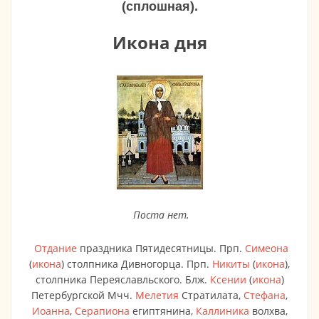
(сплошная).
Икона дня
Поста нет.
Отдание
праздника Пятидесятницы. Прп.
Симеона
(
икона
) столпника Дивногорца. Прп.
Никиты
(
икона
),
столпника Переяславльского. Блж.
Ксении
(
икона
)
Петербургской Мчч.
Мелетия
Стратилата,
Стефана
,
Иоанна
,
Серапиона
египтянина,
Каллиника
волхва,