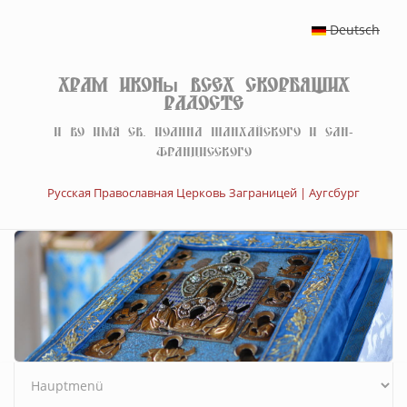
Перейти к основному содержанию
Deutsch
Храм иконы Всех скорбящих
Радосте
И во имя св. Иоанна Шанхайского и Сан-
Францисского
Русская Православная Церковь Заграницей | Аугсбург