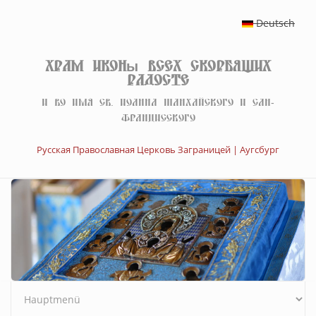
Перейти к основному содержанию
Deutsch
Храм иконы Всех скорбящих
Радосте
И во имя св. Иоанна Шанхайского и Сан-
Францисского
Русская Православная Церковь Заграницей | Аугсбург