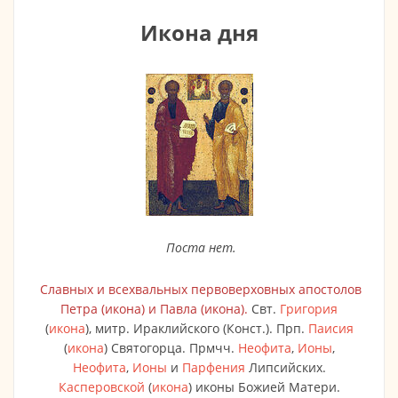
Икона дня
Поста нет.
Славных и всехвальных первоверховных апостолов
Петра
(
икона
) и
Павла
(
икона
).
Свт.
Григория
(
икона
), митр. Ираклийского (Конст.). Прп.
Паисия
(
икона
) Святогорца. Прмчч.
Неофита
,
Ионы
,
Неофита
,
Ионы
и
Парфения
Липсийских.
Касперовской
(
икона
) иконы Божией Матери.