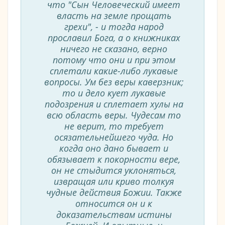
что "Сын Человеческий имеет
власть на земле прощать
грехи", - и тогда народ
прославил Бога, а о книжниках
ничего не сказано, верно
потому что они и при этом
сплетали какие-либо лукавые
вопросы. Ум без веры каверзник;
то и дело кует лукавые
подозрения и сплетает хулы на
всю область веры. Чудесам то
не верит, то требует
осязательнейшего чуда. Но
когда оно дано бывает и
обязывает к покорности вере,
он не стыдится уклоняться,
извращая или криво толкуя
чудные действия Божии. Также
относится он и к
доказательствам истины