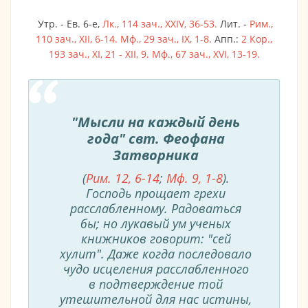
Утр. - Ев. 6-е,
Лк., 114 зач., XXIV, 36-53.
Лит. -
Рим.,
110 зач., XII, 6-14.
Мф., 29 зач., IX, 1-8.
Апп.:
2 Кор.,
193 зач., XI, 21 - XII, 9.
Мф., 67 зач., XVI, 13-19.
"Мысли на каждый день
года" свт. Феофана
Затворника
(
Рим. 12, 6-14
;
Мф. 9, 1-8
).
Господь прощает грехи
расслабленному. Радоваться
бы; но лукавый ум ученых
книжников говорит: "сей
хулит". Даже когда последовало
чудо исцеления расслабленного
в подтверждение той
утешительной для нас истины,