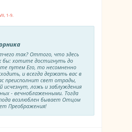
II, 1-9.
ворника
Отчего так? Оттого, что здесь
ак бы: хотите достигнуть до
те путем Его, то несомненно
ходить, и всегда держать вас в
ас преисполнит свет отрады,
й исчезнут, ложь и заблуждения
нных - вечноблаженными. Тогда
спода возлюблен бывает Отцом
вет Преображения!