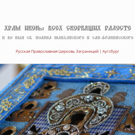
Храм иконы Всех скорбящих Радосте
И во имя св. Иоанна Шанхайского и Сан-Францисского
Русская Православная Церковь Заграницей | Аугсбург