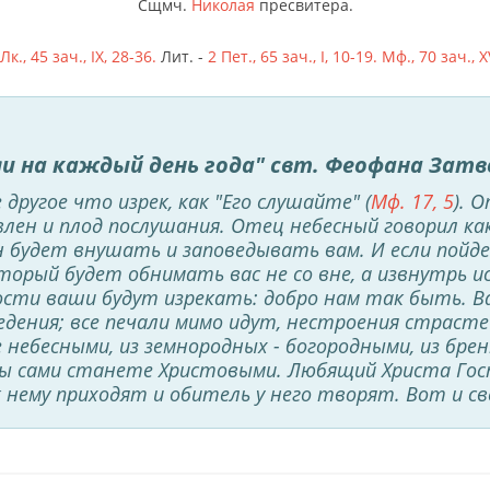
Сщмч.
Николая
пресвитера.
Лк., 45 зач., IX, 28-36.
Лит. -
2 Пет., 65 зач., I, 10-19.
Мф., 70 зач., XV
и на каждый день года" свт. Феофана Зат
 другое что изрек, как "Его слушайте" (
Мф. 17, 5
). 
влен и плод послушания. Отец небесный говорил к
 будет внушать и заповедывать вам. И если пойде
орый будет обнимать вас не со вне, а извнутрь ис
ости ваши будут изрекать: добро нам так быть. В
едения; все печали мимо идут, нестроения страсте
 небесными, из земнородных - богородными, из бре
вы сами станете Христовыми. Любящий Христа Го
к нему приходят и обитель у него творят. Вот и с