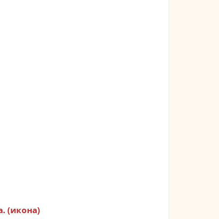
а.
(
икона
)