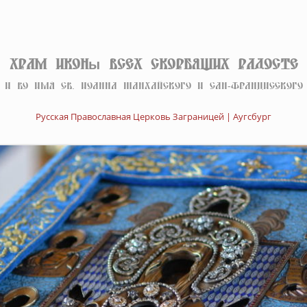
Храм иконы Всех скорбящих Радосте
И во имя св. Иоанна Шанхайского и Сан-Францисского
Русская Православная Церковь Заграницей | Аугсбург