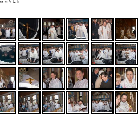
елем
Vitali