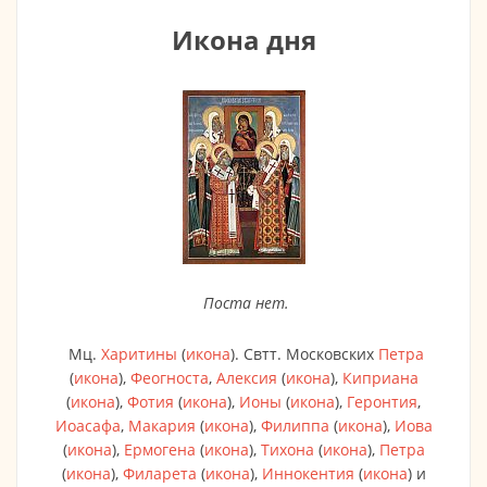
Икона дня
Поста нет.
Мц.
Харитины
(
икона
). Свтт. Московских
Петра
(
икона
),
Феогноста
,
Алексия
(
икона
),
Киприана
(
икона
),
Фотия
(
икона
),
Ионы
(
икона
),
Геронтия
,
Иоасафа
,
Макария
(
икона
),
Филиппа
(
икона
),
Иова
(
икона
),
Ермогена
(
икона
),
Тихона
(
икона
),
Петра
(
икона
),
Филарета
(
икона
),
Иннокентия
(
икона
) и