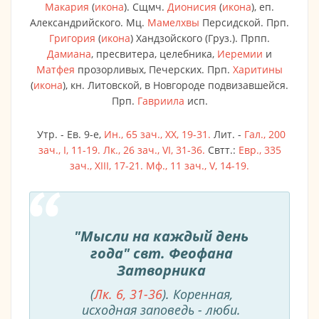
Макария
(
икона
). Сщмч.
Дионисия
(
икона
), еп.
Александрийского. Мц.
Мамелхвы
Персидской. Прп.
Григория
(
икона
) Хандзойского (Груз.). Прпп.
Дамиана
, пресвитера, целебника,
Иеремии
и
Матфея
прозорливых, Печерских. Прп.
Харитины
(
икона
), кн. Литовской, в Новгороде подвизавшейся.
Прп.
Гавриила
исп.
Утр. - Ев. 9-е,
Ин., 65 зач., XX, 19-31.
Лит. -
Гал., 200
зач., I, 11-19.
Лк., 26 зач., VI, 31-36.
Свтт.:
Евр., 335
зач., XIII, 17-21.
Мф., 11 зач., V, 14-19.
"Мысли на каждый день
года" свт. Феофана
Затворника
(
Лк. 6, 31-36
). Коренная,
исходная заповедь - люби.