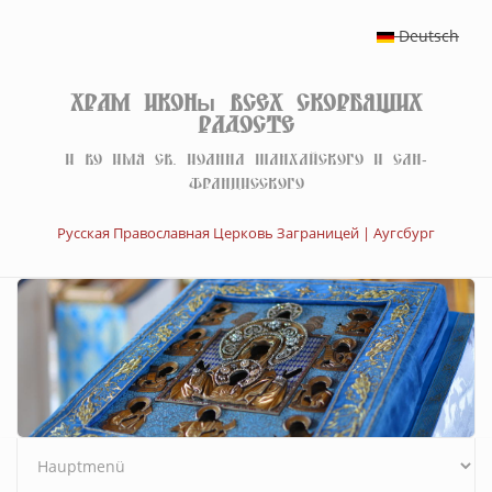
Перейти к основному содержанию
Deutsch
Храм иконы Всех скорбящих
Радосте
И во имя св. Иоанна Шанхайского и Сан-
Францисского
Русская Православная Церковь Заграницей | Аугсбург