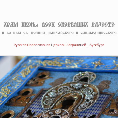
Храм иконы Всех скорбящих Радосте
И во имя св. Иоанна Шанхайского и Сан-Францисского
Русская Православная Церковь Заграницей | Аугсбург