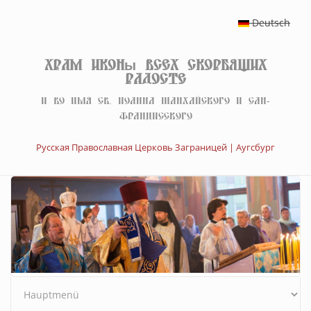
Перейти к основному содержанию
Deutsch
Храм иконы Всех скорбящих
Радосте
И во имя св. Иоанна Шанхайского и Сан-
Францисского
Русская Православная Церковь Заграницей | Аугсбург