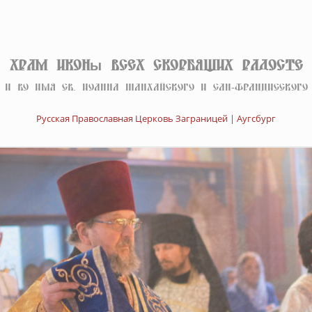
Храм иконы Всех скорбящих Радосте
И во имя св. Иоанна Шанхайского и Сан-Францисского
Русская Православная Церковь Заграницей | Аугсбург