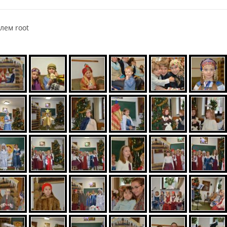
елем
root