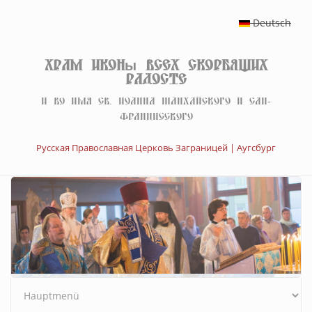
Перейти к основному содержанию
Deutsch
Храм иконы Всех скорбящих
Радосте
И во имя св. Иоанна Шанхайского и Сан-
Францисского
Русская Православная Церковь Заграницей | Аугсбург