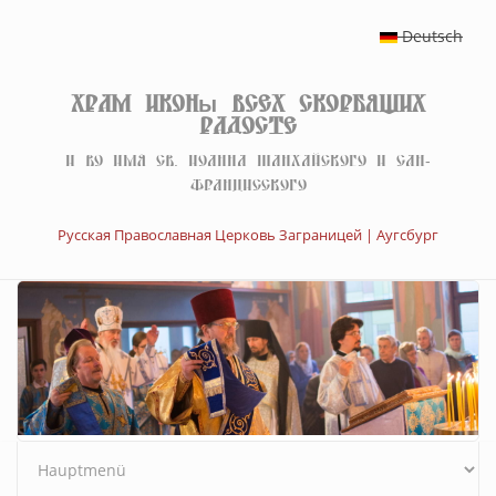
Перейти к основному содержанию
Deutsch
Храм иконы Всех скорбящих
Радосте
И во имя св. Иоанна Шанхайского и Сан-
Францисского
Русская Православная Церковь Заграницей | Аугсбург