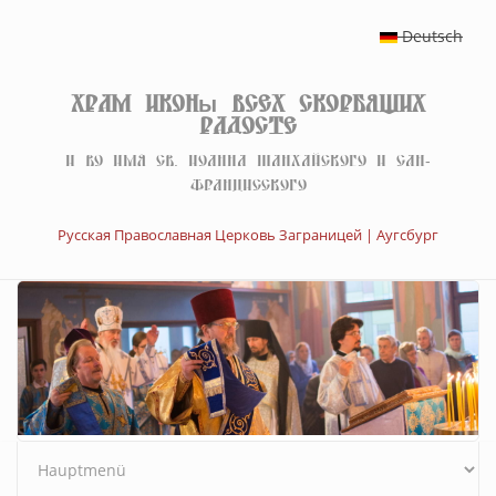
Перейти к основному содержанию
Deutsch
Храм иконы Всех скорбящих
Радосте
И во имя св. Иоанна Шанхайского и Сан-
Францисского
Русская Православная Церковь Заграницей | Аугсбург