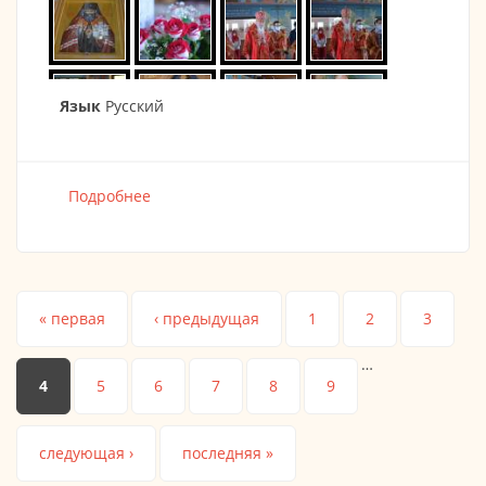
Язык
Русский
Подробнее
о 03.07.2021 Престольный праздник в честь
св. Иоанна Шанхайского и Сан-
Францисского
Страницы
« первая
‹ предыдущая
1
2
3
…
4
5
6
7
8
9
следующая ›
последняя »