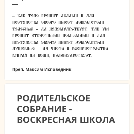
– Как тело грешит делами и для
пестунства своего имеет добродетели
телесные – да целомудрствует; так ум
грешит страстными помыслами и для
пестунства своего имеет добродетели
душевные – да чисто и беспристрастно
взирая на вещи, целомудрствует.
Преп. Максим Исповедник
РОДИТЕЛЬСКОЕ
СОБРАНИЕ -
ВОСКРЕСНАЯ ШКОЛА