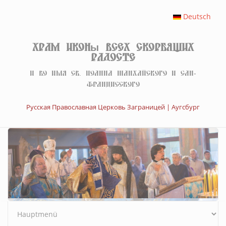
Перейти к основному содержанию
Deutsch
Храм иконы Всех скорбящих
Радосте
И во имя св. Иоанна Шанхайского и Сан-
Францисского
Русская Православная Церковь Заграницей | Аугсбург