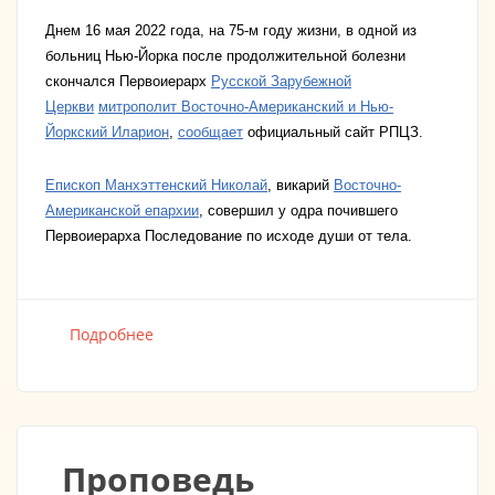
Днем 16 мая 2022 года, на 75-м году жизни, в одной из
больниц Нью-Йорка после продолжительной болезни
скончался Первоиерарх
Русской Зарубежной
Церкви
митрополит Восточно-Американский и Нью-
Йоркский Иларион
,
сообщает
официальный сайт РПЦЗ.
Епископ Манхэттенский Николай
, викарий
Восточно-
Американской епархии
, совершил у одра почившего
Первоиерарха Последование по исходе души от тела.
Подробнее
о Отошел ко Господу митрополит Восточно-
Американский и Нью-Йоркский Иларион
Проповедь