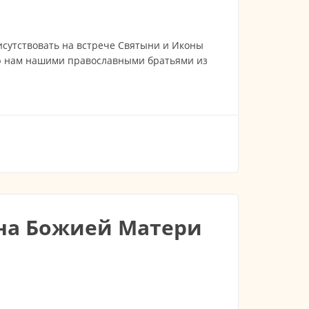
сутствовать на встрече Святыни и Иконы
ю нам нашими православными братьями из
бного Герасима Кефалонийского
она Божией Матери