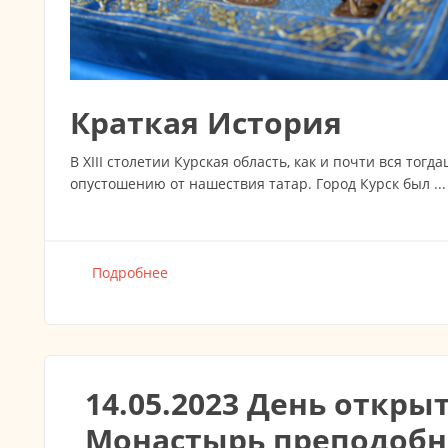
Краткая История
В XIII столетии Курская область, как и почти вся тог
опустошению от нашествия татар. Город Курск был ...
Подробнее
о Курская Коренная икона Божией Мате
14.05.2023 День откры
Монастырь преподобн