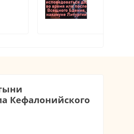
ятыни
ма Кефалонийского