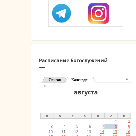
Расписание Богослужений
»
Список
Календарь
(активная вкладка)
«
августа
п
в
с
ч
п
с
в
1
2
3
4
5
6
7
8
9
10
11
12
13
14
15
16