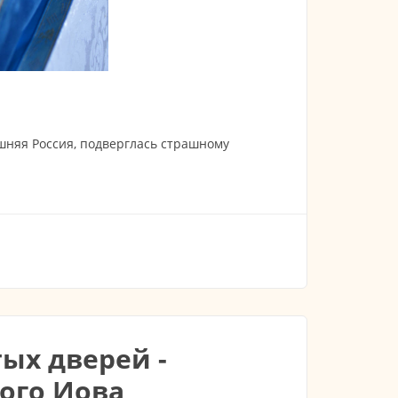
дашняя Россия, подверглась страшному
ри "Знамение" 03.06.2023
тых дверей -
ого Иова