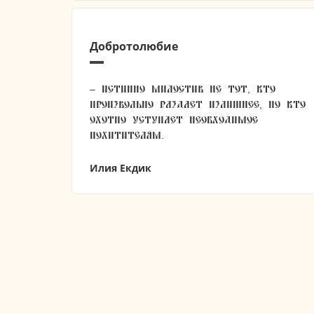
Добротолюбие
– Истинно милостив не тот, кто
произвольно раздает излишнее, но кто
охотно уступает необходимое
похитителям.
Илия Екдик