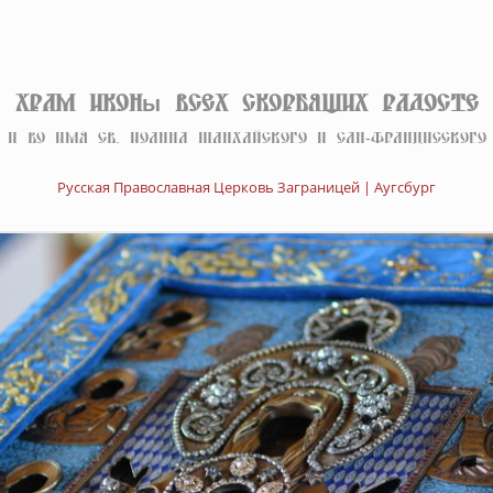
Храм иконы Всех скорбящих Радосте
И во имя св. Иоанна Шанхайского и Сан-Францисского
Русская Православная Церковь Заграницей | Аугсбург