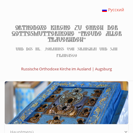
Direkt zum Inhalt
Русский
Orthodoxe Kirche zu Ehren der
Gottesmutterikone "Freude aller
Trauernden"
Und des hl. Johannes von Shanghai und San
Francisco
Russische Orthodoxe Kirche im Ausland | Augsburg