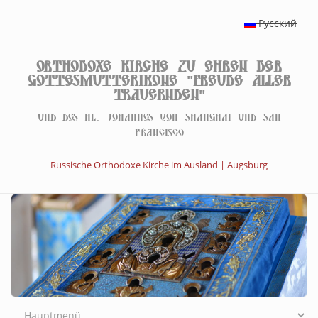
Direkt zum Inhalt
Русский
Orthodoxe Kirche zu Ehren der
Gottesmutterikone "Freude aller
Trauernden"
Und des hl. Johannes von Shanghai und San
Francisco
Russische Orthodoxe Kirche im Ausland | Augsburg