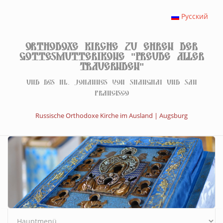
Direkt zum Inhalt
Русский
Orthodoxe Kirche zu Ehren der
Gottesmutterikone "Freude aller
Trauernden"
Und des hl. Johannes von Shanghai und San
Francisco
Russische Orthodoxe Kirche im Ausland | Augsburg