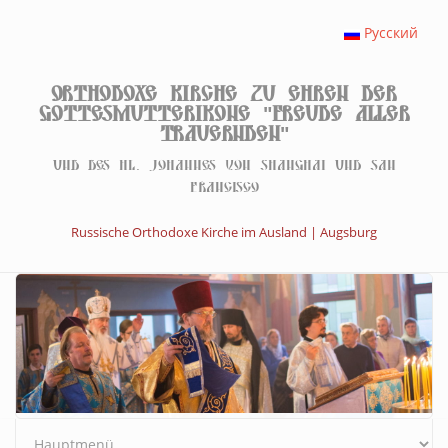
Direkt zum Inhalt
Русский
Orthodoxe Kirche zu Ehren der
Gottesmutterikone "Freude aller
Trauernden"
Und des hl. Johannes von Shanghai und San
Francisco
Russische Orthodoxe Kirche im Ausland | Augsburg